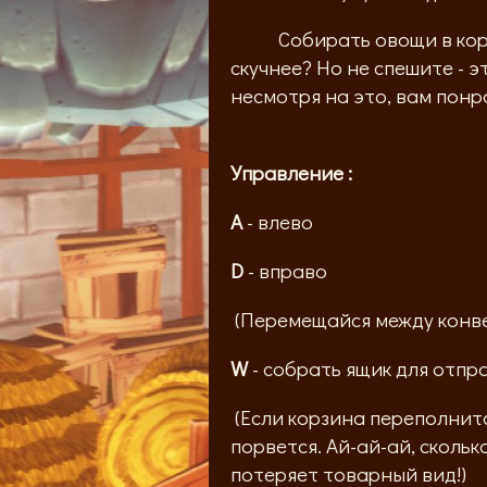
Собирать овощи в корзин
скучнее? Но не спешите - эт
несмотря на это, вам понр
Управление :
A
- влево
D
- вправо
(Перемещайся между конв
W
- собрать ящик для отпр
(Если корзина переполнитс
порвется. Ай-ай-ай, скольк
потеряет товарный вид!)