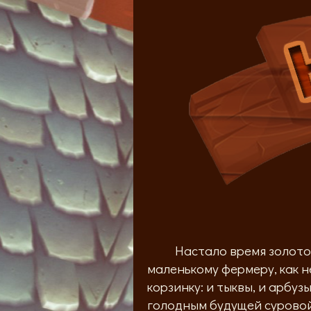
Настало время золотой о
маленькому фермеру, как н
корзинку: и тыквы, и арбуз
голодным будущей суровой