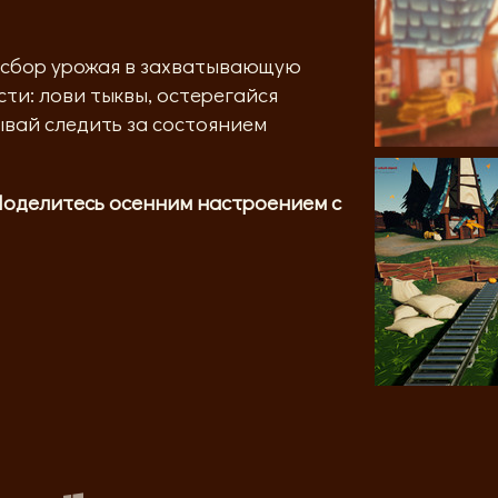
ор урожая в захватывающую
сти: лови тыквы, остерегайся
ывай следить за состоянием
Поделитесь осенним настроением с